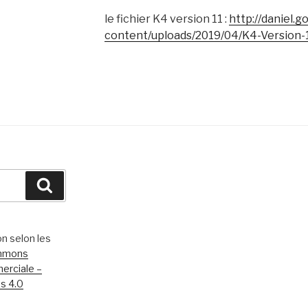
le fichier K4 version 11 :
http://daniel.go
content/uploads/2019/04/K4-Version-1
Recherche
on selon les
ommons
merciale –
s 4.0