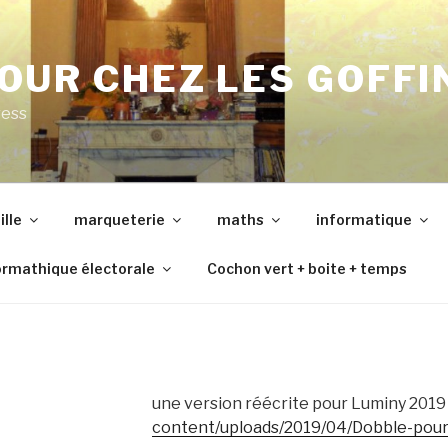
OUR CHEZ LES GOFFI
ress
lle
marqueterie
maths
informatique
ormathique électorale
Cochon vert + boite + temps
une version réécrite pour Luminy 2019 
content/uploads/2019/04/Dobble-pour