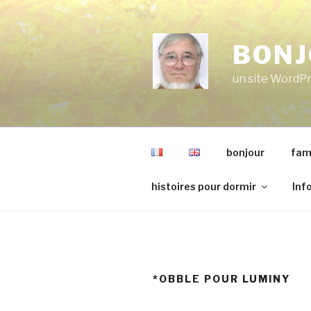
Aller
au
contenu
BONJ
principal
un site WordP
bonjour
fami
histoires pour dormir
Inf
*OBBLE POUR LUMINY