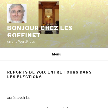
Aller
au
contenu
principal
BONJOUR CHEZ LES
GOFFINET
un site WordPress
Menu
REPORTS DE VOIX ENTRE TOURS DANS
LES ÉLECTIONS
après avoir lu :