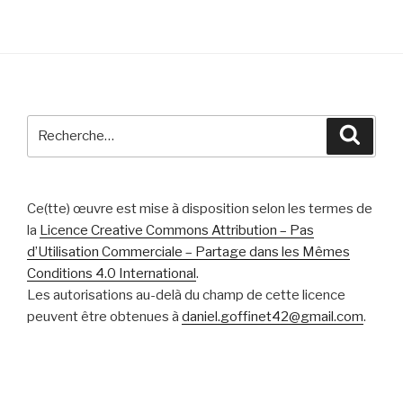
Recherche
Reche
pour
:
Ce(tte) œuvre est mise à disposition selon les termes de
la
Licence Creative Commons Attribution – Pas
d’Utilisation Commerciale – Partage dans les Mêmes
Conditions 4.0 International
.
Les autorisations au-delà du champ de cette licence
peuvent être obtenues à
daniel.goffinet42@gmail.com
.